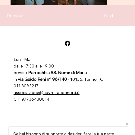
Previous
Next
Lun - Mar
dalle 17:30 alle 19:00
presso
Parrochhia SS. Nome di Maria
in
via Guido Reni n° 96/140
- 10136, Torino TO
011 3083217
associazione@cavmirafiorinord.it
C.F. 97736430014
Se hai bisogno di supporto o desideri fare la tua parte,